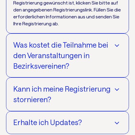
Registrierung gewünscht ist, klicken Sie bitte auf
den angegebenen Registrierungslink. Füllen Sie die
erforderlichen Informationen aus und senden Sie
Ihre Registrierung ab.
Was kostet die Teilnahme bei
den Veranstaltungen in
Bezirksvereinen?
Grundsätzlich ist die Teilnahme kostenfrei. Nach
Kann ich meine Registrierung
mehrmaligen Besuch ist eine Mitgliedschaft im
Verein gewünscht.
stornieren?
Ja, Sie können Ihre Registrierung stornieren,
Erhalte ich Updates?
indem Sie die angegebene Kontaktperson direkt
anschreiben.