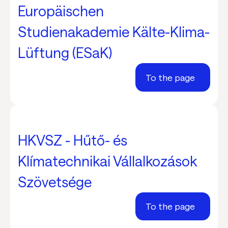
Europäischen
Studienakademie Kälte-Klima-
Lüftung (ESaK)
To the page
HKVSZ - Hűtő- és
Klímatechnikai Vállalkozások
Szövetsége
To the page