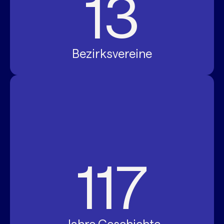
13
Bezirksvereine
117