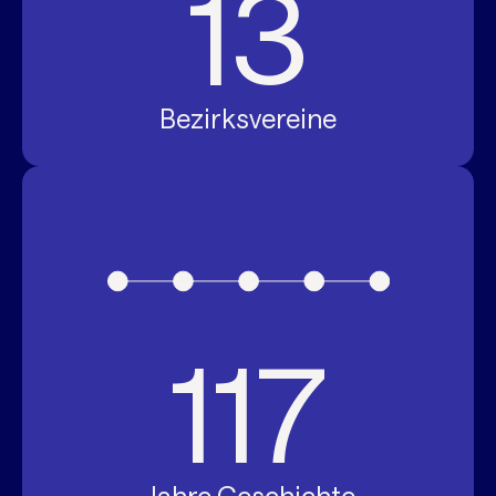
13
Bezirksvereine
117