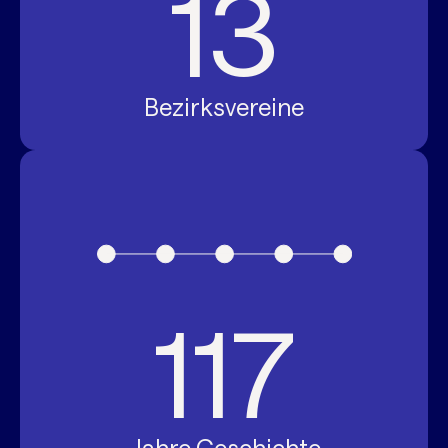
13
Bezirksvereine
117