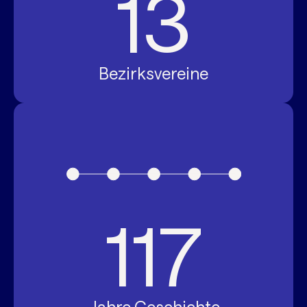
13
Bezirksvereine
117