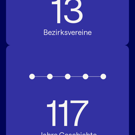
13
Bezirksvereine
117