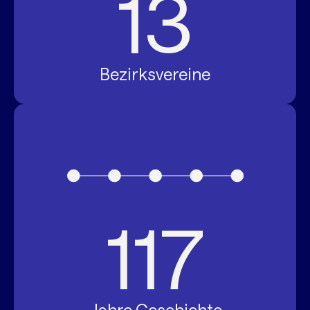
13
Bezirksvereine
117