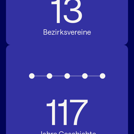
13
Bezirksvereine
117