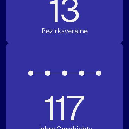
13
Bezirksvereine
117