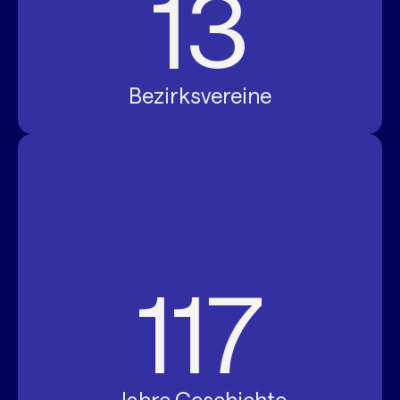
13
Bezirksvereine
117