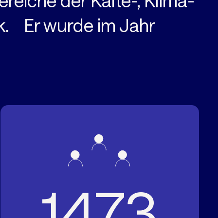
ereiche der Kälte-, Klima-
. Er wurde im Jahr
1473