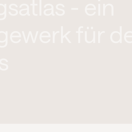
satlas - ein
gewerk für d
s