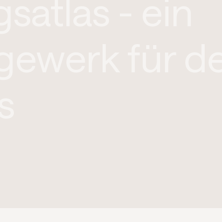
satlas - ein
gewerk für d
s