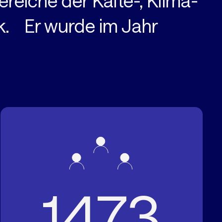
ereiche der Kälte-, Klima-
. Er wurde im Jahr
1473