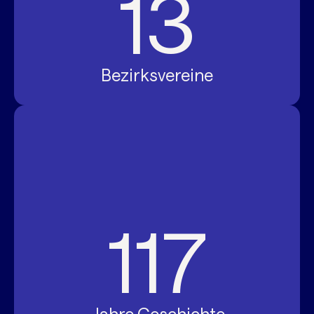
13
Bezirksvereine
117