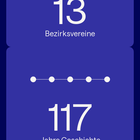
13
Bezirksvereine
117